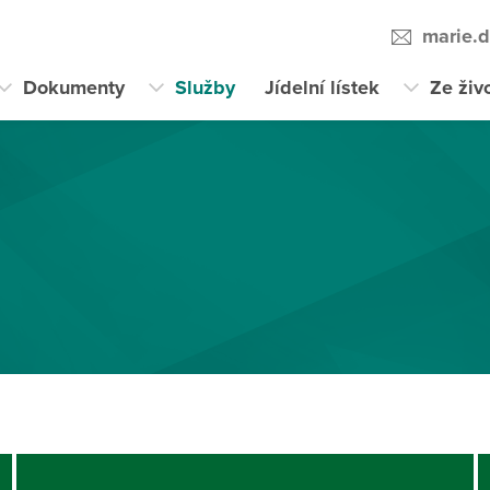
marie.
Dokumenty
Služby
Jídelní lístek
Ze živ