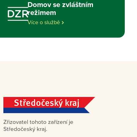
Domov se zvláštním
režimem
Více o službě
Zřizovatel tohoto zařízení je
Středočeský kraj.