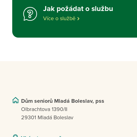
Jak požádat o službu
Více o službě
Dům seniorů Mladá Boleslav, pss
Olbrachtova 1390/II
29301 Mladá Boleslav