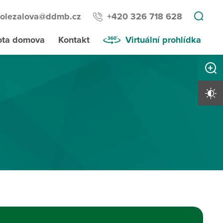
dolezalova@ddmb.cz
+420 326 718 628
ota domova
Kontakt
Virtuální prohlídka
Zvětši
Vysoký 