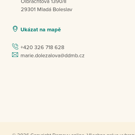
Olbrachtova 1390/II
29301 Mladá Boleslav
Ukázat na mapě
+420 326 718 628
marie.dolezalova@ddmb.cz