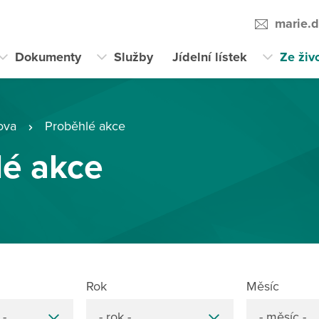
marie.
Dokumenty
Služby
Jídelní lístek
Ze živ
ova
Proběhlé akce
lé akce
Rok
Měsíc
 -
- rok -
- měsíc -