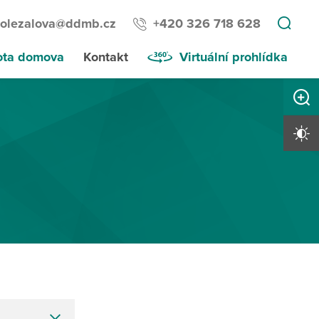
dolezalova@ddmb.cz
+420 326 718 628
ota domova
Kontakt
Virtuální prohlídka
Zvětši
Vysoký 