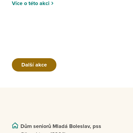
Více o této akci
Další akce
Dům seniorů Mladá Boleslav, pss