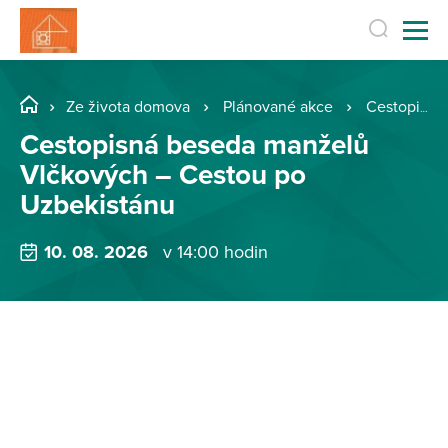
Ze života domova
Plánované akce
Cestopisná beseda manželů Vlčkových – Cestou po Uzbekistánu
Cestopisná beseda manželů
Vlčkových – Cestou po
Uzbekistánu
10. 08. 2026
v 14:00 hodin