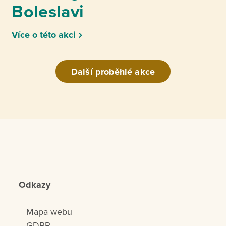
Boleslavi
Více o této akci
Další proběhlé akce
Odkazy
Mapa webu
GDPR