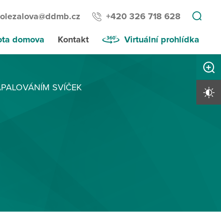
dolezalova@ddmb.cz
+420 326 718 628
ota domova
Kontakt
Virtuální prohlídka
Zvětši
PALOVÁNÍM SVÍČEK
Vysoký 