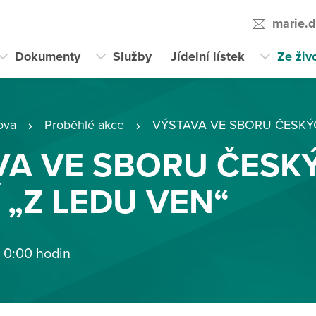
marie.
Dokumenty
Služby
Jídelní lístek
Ze živ
ova
Proběhlé akce
VÝSTAVA VE SBORU ČESKÝCH BR
VA VE SBORU ČESK
 „Z LEDU VEN“
 0:00 hodin