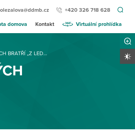
dolezalova@ddmb.cz
+420 326 718 628
ota domova
Kontakt
Virtuální prohlídka
Zvětši
ATŘÍ „Z LEDU VEN“
Vysoký 
ÝCH